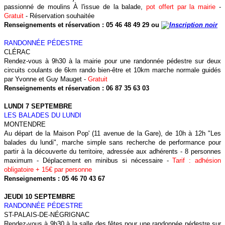
passionné de moulins À l'issue de la balade,
pot offert par la mairie
-
Gratuit
- Réservation souhaitée
Renseignements et réservation : 05 46 48 49 29 ou
RANDONNÉE PÉDESTRE
CLÉRAC
Rendez-vous à 9h30 à la mairie pour une randonnée pédestre sur deux
circuits coulants de 6km rando bien-être et 10km marche normale guidés
par Yvonne et Guy Mauget -
Gratuit
Renseignements et réservation
: 06 87 35 63 03
LUNDI 7 SEPTEMBRE
LES BALADES DU LUNDI
MONTENDRE
Au départ de la Maison Pop' (11 avenue de la Gare), de 10h à 12h "Les
balades du lundi", marche simple sans recherche de performance pour
partir à la découverte du territoire, adressée aux adhérents - 8 personnes
maximum - Déplacement en minibus si nécessaire -
Tarif : adhésion
obligatoire + 15€ par personne
Renseignements : 05 46 70 43 67
JEUDI 10 SEPTEMBRE
RANDONNÉE PÉDESTRE
ST-PALAIS-DE-NÉGRIGNAC
Rendez-vous à 9h30 à la salle des fêtes pour une randonnée pédestre sur