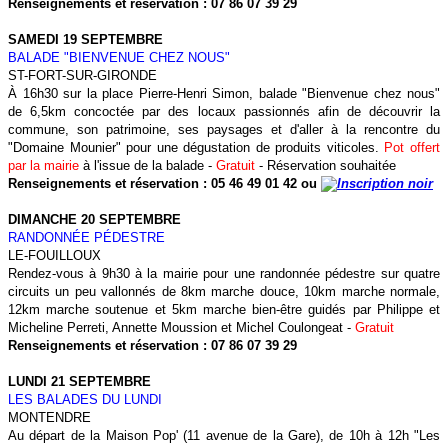
Renseignements et réservation : 07 86 07 39 29
SAMEDI 19 SEPTEMBRE
BALADE "BIENVENUE CHEZ NOUS"
ST-FORT-SUR-GIRONDE
À 16h30 sur la place Pierre-Henri Simon, balade "Bienvenue chez nous"
de 6,5km concoctée par des locaux passionnés afin de découvrir la
commune, son patrimoine, ses paysages et d'aller à la rencontre du
"Domaine Mounier" pour une dégustation de produits viticoles.
Pot offert
par la mairie
à l'issue de la balade -
Gratuit
- Réservation souhaitée
Renseignements et réservation : 05 46 49 01 42 ou
DIMANCHE 20 SEPTEMBRE
RANDONNÉE PÉDESTRE
LE-FOUILLOUX
Rendez-vous à 9h30 à la mairie pour une randonnée pédestre sur quatre
circuits un peu vallonnés de 8km marche douce, 10km marche normale,
12km marche soutenue et 5km marche bien-être guidés par Philippe et
Micheline Perreti, Annette Moussion et Michel Coulongeat -
Gratuit
Renseignements et réservation : 07 86 07 39 29
LUNDI 21 SEPTEMBRE
LES BALADES DU LUNDI
MONTENDRE
Au départ de la Maison Pop' (11 avenue de la Gare), de 10h à 12h "Les