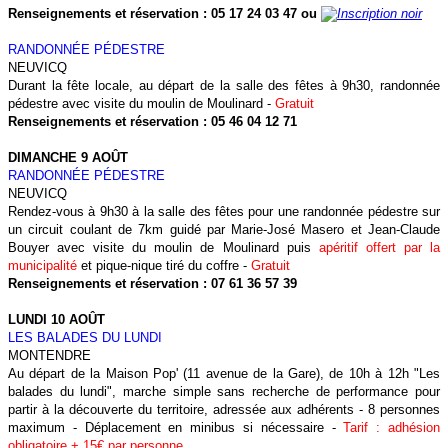
Renseignements et réservation :
05 17 24 03 47
ou
RANDONNÉE PÉDESTRE
NEUVICQ
Durant la fête locale, au départ de la salle des fêtes à 9h30, randonnée
pédestre avec visite du moulin de Moulinard -
Gratuit
Renseignements et réservation : 05 46 04 12 71
DIMANCHE 9 AOÛT
RANDONNÉE PÉDESTRE
NEUVICQ
Rendez-vous à 9h30 à la salle des fêtes pour une randonnée pédestre sur
un circuit coulant de 7km guidé par Marie-José Masero et Jean-Claude
Bouyer avec visite du moulin de Moulinard puis
apéritif offert par la
municipalité
et pique-nique tiré du coffre -
Gratuit
Renseignements et réservation : 07 61 36 57 39
LUNDI 10 AOÛT
LES BALADES DU LUNDI
MONTENDRE
Au départ de la Maison Pop' (11 avenue de la Gare), de 10h à 12h "Les
balades du lundi", marche simple sans recherche de performance pour
partir à la découverte du territoire, adressée aux adhérents - 8 personnes
maximum - Déplacement en minibus si nécessaire -
Tarif : adhésion
obligatoire + 15€ par personne