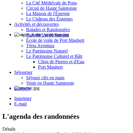
La Cité Médiévale de Pons
Circuit de Haute Saintonge
La Maison de l'Énergie
Le Château des Énigmes
Activités et découvertes
Balades et Randonnées
Parc du Val de Seugne
École de voile de Port Maubert
Tèrra Aventura
Le Patrimoine Naturel
Le Patrimoine Culturel et Bâti
Clion de Pierres et d'Eau
Port Maubert
Séjourner
Séjours clés en main
Venir en Haute Saintonge
Contacts
Imprimer
E-mail
L'agenda des randonnées
Détails