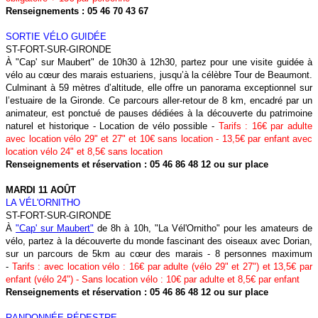
Renseignements : 05 46 70 43 67
SORTIE VÉLO GUIDÉE
ST-FORT-SUR-GIRONDE
À "Cap' sur Maubert" de 10h30 à 12h30, partez pour une visite guidée à
vélo au cœur des marais estuariens, jusqu’à la célèbre Tour de Beaumont.
Culminant à 59 mètres d’altitude, elle offre un panorama exceptionnel sur
l’estuaire de la Gironde. Ce parcours aller-retour de 8 km, encadré par un
animateur, est ponctué de pauses dédiées à la découverte du patrimoine
naturel et historique - Location de vélo possible -
Tarifs : 16€ par adulte
avec location vélo 29" et 27" et 10€ sans location - 13,5€ par enfant avec
location vélo 24" et 8,5€ sans location
Renseignements et réservation : 05 46 86 48 12 ou sur place
MARDI 11 AOÛT
LA VÉL'ORNITHO
ST-FORT-SUR-GIRONDE
À
"Cap' sur Maubert"
de 8h à 10h, "La Vél'Ornitho" pour les amateurs de
vélo, partez à la découverte du monde fascinant des oiseaux avec Dorian,
sur un parcours de 5km au cœur des marais - 8 personnes maximum
-
Tarifs : avec location vélo : 16€ par adulte (vélo 29" et 27") et 13,5€ par
enfant (vélo 24") - Sans location vélo : 10€ par adulte et 8,5€ par enfant
Renseignements et réservation : 05 46 86 48 12 ou sur place
RANDONNÉE PÉDESTRE