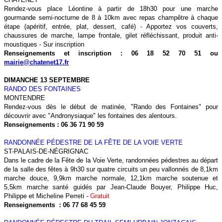
Rendez-vous place Léontine à partir de 18h30 pour une marche
gourmande semi-nocturne de 8 à 10km avec repas champêtre à chaque
étape (apéritif, entrée, plat, dessert, café) - Apportez vos couverts,
chaussures de marche, lampe frontale, gilet réfléchissant, produit anti-
moustiques - Sur inscription
Renseignements et inscription : 06 18 52 70 51 ou
mairie@chatenet17.fr
DIMANCHE
13 SEPTEMBRE
RANDO DES FONTAINES
MONTENDRE
Rendez-vous dès le début de matinée, "Rando des Fontaines" pour
découvrir avec "Andronysiaque" les fontaines des alentours.
Renseignements : 06 36 71 90 59
RANDONNÉE PÉDESTRE
DE LA FÊTE DE LA VOIE VERTE
ST-PALAIS-DE-N
ÉGRIGNAC
Dans le cadre de la Fête de la Voie Verte
, randonnées pédestres au départ
de la salle des fêtes à 9h30 sur quatre circuits un peu vallonnés de 8,1km
marche douce, 9,9km marche normale, 12,1km marche soutenue et
5,5km marche santé guidés par Jean-Claude Bouyer, Philippe Huc,
Philippe et Micheline Perreti -
Gratuit
Renseignements : 06 77 68 45 59