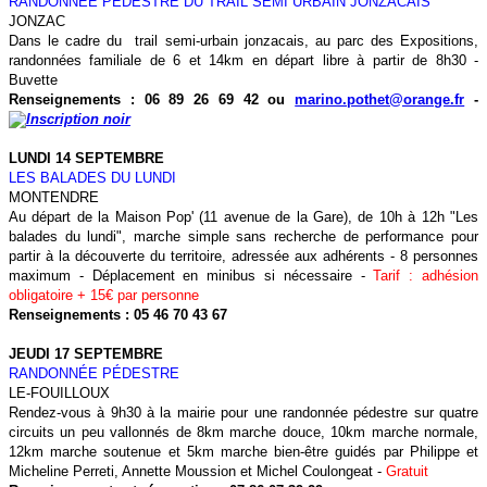
RANDONNÉE PÉDESTRE DU TRAIL SEMI URBAIN JONZACAIS
JONZAC
Dans le cadre du trail semi-urbain jonzacais, au parc des Expositions,
randonnées familiale de 6 et 14km en départ libre à partir de 8h30 -
Buvette
Renseignements : 06 89 26 69 42 ou
marino.pothet@orange.fr
-
LUNDI 14 SEPTEMBRE
LES BALADES DU LUNDI
MONTENDRE
Au départ de la Maison Pop' (11 avenue de la Gare), de 10h à 12h "Les
balades du lundi", marche simple sans recherche de performance pour
partir à la découverte du territoire, adressée aux adhérents - 8 personnes
maximum - Déplacement en minibus si nécessaire -
Tarif : adhésion
obligatoire + 15€ par personne
Renseignements : 05 46 70 43 67
JEUDI 17 SEPTEMBRE
RANDONNÉE PÉDESTRE
LE-FOUILLOUX
Rendez-vous à 9h30 à la mairie pour une randonnée pédestre sur quatre
circuits un peu vallonnés de 8km marche douce, 10km marche normale,
12km marche soutenue et 5km marche bien-être guidés par Philippe et
Micheline Perreti, Annette Moussion et Michel Coulongeat -
Gratuit