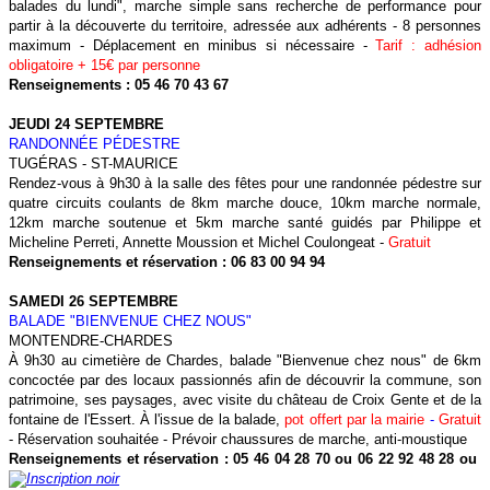
balades du lundi", marche simple sans recherche de performance pour
partir à la découverte du territoire, adressée aux adhérents - 8 personnes
maximum - Déplacement en minibus si nécessaire -
Tarif : adhésion
obligatoire + 15€ par personne
Renseignements : 05 46 70 43 67
JEUDI 24 SEPTEMBRE
RANDONNÉE PÉDESTRE
TUGÉRAS - ST-MAURICE
Rendez-vous à 9h30 à la salle des fêtes pour une randonnée pédestre sur
quatre circuits coulants de 8km marche douce, 10km marche normale,
12km marche soutenue et 5km marche santé guidés par Philippe et
Micheline Perreti, Annette Moussion et Michel Coulongeat -
Gratuit
Renseignements et réservation : 06 83 00 94 94
SAMEDI 26 SEPTEMBRE
BALADE "BIENVENUE CHEZ NOUS"
MONTENDRE-CHARDES
À 9h30 au cimetière de Chardes, balade "Bienvenue chez nous" de 6km
concoctée par des locaux passionnés afin de découvrir la commune, son
patrimoine, ses paysages, avec visite du château de Croix Gente et de la
fontaine de l'Essert. À l'issue de la balade,
pot offert par la mairie
-
Gratuit
- Réservation souhaitée - Prévoir chaussures de marche, anti-moustique
Renseignements et réservation : 05 46 04 28 70 ou 06 22 92 48 28 ou