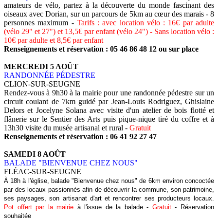
amateurs de vélo, partez à la découverte du monde fascinant des
oiseaux avec Dorian, sur un parcours de 5km au cœur des marais - 8
personnes maximum -
Tarifs : avec location vélo : 16€ par adulte
(vélo 29" et 27") et 13,5€ par enfant (vélo 24") - Sans location vélo :
10€ par adulte et 8,5€ par enfant
Renseignements et réservation : 05 46 86 48 12 ou sur place
MERCREDI 5 AOÛT
RANDONNÉE PÉDESTRE
CLION-SUR-SEUGNE
Rendez-vous à 9h30 à la mairie pour une randonnée pédestre sur un
circuit coulant de 7km guidé par Jean-Louis Rodriguez, Ghislaine
Delors et Jocelyne Solana avec visite d'un atelier de bois flotté et
flânerie sur le Sentier des Arts puis pique-nique tiré du coffre et à
13h30 visite du musée artisanal et rural -
Gratuit
Renseignements et réservation : 06 41 92 27 47
SAMEDI 8 AOÛT
BALADE "BIENVENUE CHEZ NOUS"
FLÉAC-SUR-SEUGNE
À 18h à l'église, balade "Bienvenue chez nous" de 6km environ concoctée
par des locaux passionnés afin de découvrir la commune, son patrimoine,
ses paysages, son artisanat d'art et rencontrer ses producteurs locaux.
Pot offert par la mairie
à l'issue de la balade -
Gratuit
- Réservation
souhaitée