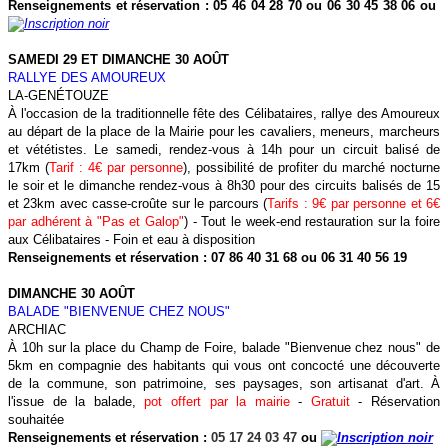
Renseignements et réservation :
05 46 04 28 70 ou 06 30 45 38 06
ou
SAMEDI 29 ET DIMANCHE 30 AOÛT
RALLYE DES AMOUREUX
LA-GENÉTOUZE
À l'occasion de la traditionnelle fête des Célibataires, rallye des Amoureux
au départ de la place de la Mairie pour les cavaliers, meneurs, marcheurs
et vététistes. Le samedi, rendez-vous à 14h pour un circuit balisé de
17km (
Tarif : 4€ par personne
), possibilité de profiter du marché nocturne
le soir et le dimanche rendez-vous à 8h30 pour des circuits balisés de 15
et 23km avec casse-croûte sur le parcours (
Tarifs : 9€ par personne et 6€
par adhérent à "Pas et Galop"
) - Tout le week-end restauration sur la foire
aux Célibataires - Foin et eau à disposition
Renseignements et réservation : 07 86 40 31 68 ou 06 31 40 56 19
DIMANCHE 30 AOÛT
BALADE "BIENVENUE CHEZ NOUS"
ARCHIAC
À 10h sur la place du Champ de Foire, balade "Bienvenue chez nous" de
5km en compagnie des habitants qui vous ont concocté une découverte
de la commune, son patrimoine, ses paysages, son artisanat d'art. À
l'issue de la balade,
pot offert par la mairie
-
Gratuit
- Réservation
souhaitée
Renseignements et réservation :
05 17 24 03 47
ou