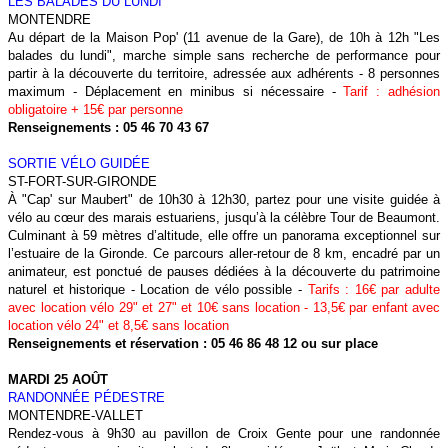
LES BALADES DU LUNDI
MONTENDRE
Au départ de la Maison Pop' (11 avenue de la Gare), de 10h à 12h "Les
balades du lundi", marche simple sans recherche de performance pour
partir à la découverte du territoire, adressée aux adhérents - 8 personnes
maximum - Déplacement en minibus si nécessaire -
Tarif : adhésion
obligatoire + 15€ par personne
Renseignements : 05 46 70 43 67
SORTIE VÉLO GUIDÉE
ST-FORT-SUR-GIRONDE
À "Cap' sur Maubert" de 10h30 à 12h30, partez pour une visite guidée à
vélo au cœur des marais estuariens, jusqu’à la célèbre Tour de Beaumont.
Culminant à 59 mètres d’altitude, elle offre un panorama exceptionnel sur
l’estuaire de la Gironde. Ce parcours aller-retour de 8 km, encadré par un
animateur, est ponctué de pauses dédiées à la découverte du patrimoine
naturel et historique - Location de vélo possible -
Tarifs : 16€ par adulte
avec location vélo 29" et 27" et 10€ sans location - 13,5€ par enfant avec
location vélo 24" et 8,5€ sans location
Renseignements et réservation : 05 46 86 48 12 ou sur place
MARDI 25 AOÛT
RANDONNÉE PÉDESTRE
MONTENDRE-VALLET
Rendez-vous à 9h30 au pavillon de Croix Gente pour une randonnée