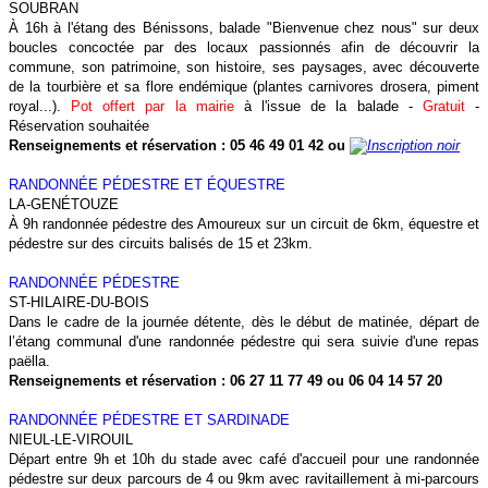
SOUBRAN
À 16h à l'étang des Bénissons, balade "Bienvenue chez nous" sur deux
boucles concoctée par des locaux passionnés afin de découvrir la
commune, son patrimoine, son histoire, ses paysages, avec découverte
de la tourbière et sa flore endémique (plantes carnivores drosera, piment
royal...).
Pot offert par la mairie
à l'issue de la balade -
Gratuit
-
Réservation souhaitée
Renseignements et réservation :
05 46 49 01 42
ou
RANDONNÉE PÉDESTRE ET ÉQUESTRE
LA-GENÉTOUZE
À 9h randonnée pédestre des Amoureux sur un circuit de 6km, équestre et
pédestre sur des circuits balisés de 15 et 23km.
RANDONNÉE PÉDESTRE
ST-HILAIRE-DU-BOIS
Dans le cadre de la journée détente, dès le début de matinée, départ de
l’étang communal d'une randonnée pédestre qui sera suivie d'une repas
paëlla.
Renseignements et réservation : 06 27 11 77 49 ou 06 04 14 57 20
RANDONNÉE PÉDESTRE
ET SARDINADE
NIEUL-LE-VIROUIL
Départ entre 9h et 10h du stade avec café d'accueil pour une randonnée
pédestre sur deux parcours de 4 ou 9km avec ravitaillement à mi-parcours