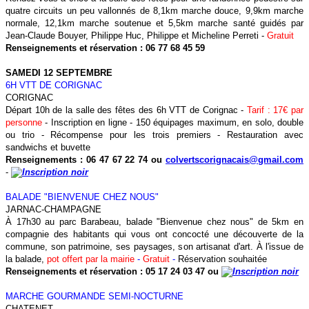
quatre circuits un peu vallonnés de 8,1km marche douce, 9,9km marche
normale, 12,1km marche soutenue et 5,5km marche santé guidés par
Jean-Claude Bouyer, Philippe Huc, Philippe et Micheline Perreti -
Gratuit
Renseignements et réservation
: 06 77 68 45 59
SAMEDI 12 SEPTEMBRE
6H VTT DE CORIGNAC
CORIGNAC
Départ 10h de la salle des fêtes des 6h VTT de Corignac -
Tarif : 17€ par
personne
- Inscription en ligne - 150 équipages maximum, en solo, double
ou trio - Récompense pour les trois premiers - Restauration avec
sandwichs et buvette
Renseignements : 06 47 67 22 74 ou
colvertscorignacais@gmail.com
-
BALADE "BIENVENUE CHEZ NOUS"
JARNAC-CHAMPAGNE
À 17h30 au parc Barabeau, balade "Bienvenue chez nous" de 5km en
compagnie des habitants qui vous ont concocté une découverte de la
commune, son patrimoine, ses paysages, son artisanat d'art. À l'issue de
la balade,
pot offert par la mairie
-
Gratuit
-
Réservation souhaitée
Renseignements et réservation : 05 17 24 03 47 ou
MARCHE GOURMANDE SEMI-NOCTURNE
CHATENET