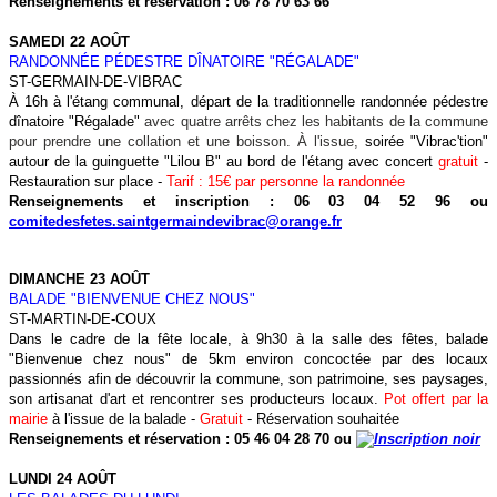
Renseignements et réservation : 06 78 70 63 66
SAMEDI 22 AOÛT
RANDONNÉE PÉDESTRE DÎNATOIRE "RÉGALADE"
ST-GERMAIN-DE-VIBRAC
À 16h à l'étang communal, départ de la traditionnelle randonnée pédestre
dînatoire "Régalade"
avec quatre arrêts chez les habitants de la commune
pour prendre une collation et une boisson. À l'issue,
soirée "Vibrac'tion"
autour de la guinguette "Lilou B" au bord de l'étang avec concert
gratuit
-
Restauration sur place -
Tarif : 15€ par personne la randonnée
Renseignements et inscription : 06 03 04 52 96 ou
comitedesfetes.saintgermaindevibrac@orange.fr
DIMANCHE 23 AOÛT
BALADE "BIENVENUE CHEZ NOUS"
ST-MARTIN-DE-COUX
Dans le cadre de la fête locale, à 9h30 à la salle des fêtes, balade
"Bienvenue chez nous" de 5km environ concoctée par des locaux
passionnés afin de découvrir la commune, son patrimoine, ses paysages,
son artisanat d'art et rencontrer ses producteurs locaux.
Pot offert par la
mairie
à l'issue de la balade -
Gratuit
- Réservation souhaitée
Renseignements et réservation : 05 46 04 28 70 ou
LUNDI 24 AOÛT