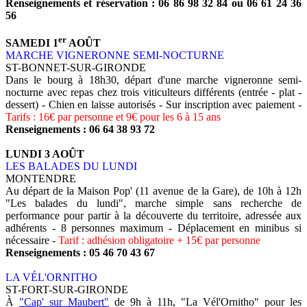
Renseignements et réservation : 06 86 98 32 84 ou 06 61 24 36
56
er
SAMEDI 1
AOÛT
MARCHE VIGNERONNE SEMI-NOCTURNE
ST-BONNET-SUR-GIRONDE
Dans le bourg à 18h30, départ d'une marche vigneronne semi-
nocturne avec repas chez trois viticulteurs différents (entrée - plat -
dessert) - Chien en laisse autorisés - Sur inscription avec paiement -
Tarifs : 16€ par personne et 9€ pour les 6 à 15 ans
Renseignements : 06 64 38 93 72
LUNDI 3 AOÛT
LES BALADES DU LUNDI
MONTENDRE
Au départ de la Maison Pop' (11 avenue de la Gare), de 10h à 12h
"Les balades du lundi", marche simple sans recherche de
performance pour partir à la découverte du territoire, adressée aux
adhérents - 8 personnes maximum - Déplacement en minibus si
nécessaire -
Tarif : adhésion obligatoire + 15€ par personne
Renseignements : 05 46 70 43 67
LA VÉL'ORNITHO
ST-FORT-SUR-GIRONDE
À
"Cap' sur Maubert"
de 9h à 11h, "La Vél'Ornitho" pour les