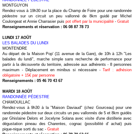
MONTGUYON
Rendez-vous à 19h30 sur la place du Champ de Foire pour une randonnée
pédestre sur un circuit un peu vallonné de 8km guidé par Michel
Coulongeat et Annie Charrasier puis
pot offert par la municipalité
-
Gratuit
Renseignements et réservation : 06 08 87 78 73
LUNDI 17 AOÛT
LES BALADES DU LUNDI
MONTENDRE
Au départ de la Maison Pop' (11 avenue de la Gare), de 10h à 12h "Les
balades du lundi", marche simple sans recherche de performance pour
partir à la découverte du territoire, adressée aux adhérents - 8 personnes
maximum - Déplacement en minibus si nécessaire -
Tarif : adhésion
obligatoire + 15€ par personne
Renseignements : 05 46 70 43 67
MARDI 18 AOÛT
RANDONNÉE PÉDESTRE
CHAMOUILLAC
Rendez-vous à 9h30 à la "Maison Daviaud" (chez Gourceau) pour une
randonnée pédestre sur deux circuits un peu vallonnés de 5 et 8km guidés
par Ghislaine Delors et Jocelyne Solana avec visite d'une distillerie avec
dégustation pineau des Charentes, cognac (possibilité d' achat) puis
pique-nique sorti du sac -
Gratuit