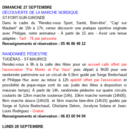
DIMANCHE 27 SEPTEMBRE
DÉCOUVERTE DE LA MARCHE NORDIQUE
ST-FORT-SUR-GIRONDE
Dans le cadre du "Rendez-vous Sport, Santé, Bien-être", "Cap' sur
Maubert" de 15h à 17h, venez découvrir une pratique sportive originale
avec Philippe, notre animateur - À partir de 15 ans - Avoir une tenue
adaptée -
Tarif : 7€ par personne
Renseignements et réservation : 05 46 86 48 12
RANDONNÉE PÉDESTRE
TUGÉRAS - ST-MAURICE
Rendez-vous à 9h à la salle des fêtes pour un
accueil café offert par
l'association "Par Monts et Par Vaux"
puis départ à 9h30 pour une
randonnée patrimoine sur un circuit de 6,5km guidé par Serge Bedochaud
et Philippe Huc avec au retour à 12h
apéritif offert par l'association
et
possibilité de pique-nique sorti du sac (salle des fêtes à disposition si
mauvais temps). À partir de 14h, randonnée pédestre sur quatre circuits
coulants de 12km marche soutenue (14h), 10km marche normale (14h05),
8km marche douce (14h10) et 5km marche bien-être (14h15) guidés par
Serge et Sylvie Bedochaud, Ghislaine Delors, Jocelyne Solana et Jean-
Louis Rodriguez -
Gratuit
Renseignements et réservation : 06 83 00 94 94
LUNDI 28 SEPTEMBRE