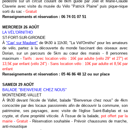
pédestre sur un circuit coulant de 8km guidé par Joël et Marie-Claude
Claverie avec visite du musée du Vélo "Patrick Plaine" puis pique-nique
sorti du sac -
Gratuit
Renseignements et réservation : 06 74 01 07 51
MERCREDI 26 AOÛT
LA VÉL'ORNITHO
ST-FORT-SUR-GIRONDE
À
"Cap' sur Maubert"
de 9h30 à 11h30, "La Vél'Ornitho" pour les amateurs
de vélo, partez à la découverte du monde fascinant des oiseaux avec
Dorian, sur un parcours de 5km au cœur des marais - 8 personnes
maximum
-
Tarifs : avec location vélo : 16€ par adulte (vélo 29" et 27") et
13,5€ par enfant (vélo 24") - Sans location vélo : 10€ par adulte et 8,5€ par
enfant
Renseignements et réservation : 05 46 86 48 12 ou sur place
SAMEDI 29 AOÛT
BALADE "BIENVENUE CHEZ NOUS"
MONTENDRE-VALLET
À 9h30 devant l'école de Vallet, balade "Bienvenue chez nous" de 4km
concoctée par des locaux passionnés afin de découvrir la commune, son
patrimoine, ses paysages, avec visite de l'église Saint-Babylas et sa
crypte, et d'une propriété viticole. À l'issue de la balade,
pot offert par la
mairie
-
Gratuit
- Réservation souhaitée - Prévoir chaussures de marche,
anti-moustique