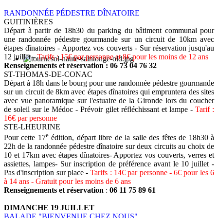
RANDONNÉE PÉDESTRE
DÎNATOIRE
GUITINIÈRES
Départ à partir de 18h30 du parking du bâtiment communal pour
une randonnée pédestre gourmande sur un circuit de 10km avec
étapes dînatoires - Apportez vos couverts - Sur réservation jusqu'au
12 juillet -
Tarifs : 15€ par personne et 8€ pour les moins de 12 ans
Renseignements et réservation :
06 73 04 76 32
ST-THOMAS-DE-CONAC
Départ à 18h dans le bourg pour une randonnée pédestre gourmande
sur un circuit de 8km avec étapes dînatoires qui empruntera des sites
avec vue panoramique sur l'estuaire de la Gironde lors du coucher
de soleil sur le Médoc - Prévoir gilet réfléchissant et lampe -
Tarif :
16€ par personne
STE-LHEURINE
e
Pour cette 17
édition, départ libre de la salle des fêtes de 18h30 à
22h de la randonnée pédestre dînatoire sur deux circuits au choix de
10 et 17km avec étapes dînatoires- Apportez vos couverts, verres et
assiettes, lampes- Sur inscription de préférence avant le 10 juillet -
Pas d'inscription sur place -
Tarifs : 14€ par personne - 6€ pour les 6
à 14 ans - Gratuit pour les moins de 6 ans
Renseignements et réservation
:
06 11 75 89 61
DIMANCHE 19 JUILLET
BALADE "BIENVENUE CHEZ NOUS"