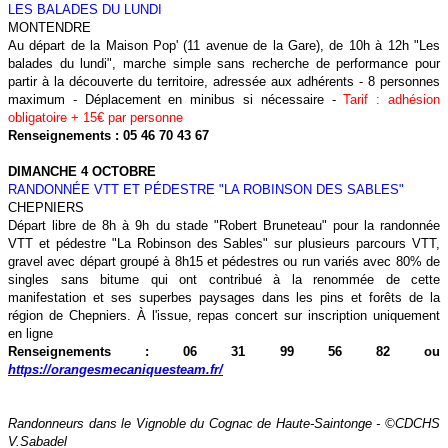
LES BALADES DU LUNDI
MONTENDRE
Au départ de la Maison Pop' (11 avenue de la Gare), de 10h à 12h "Les
balades du lundi", marche simple sans recherche de performance pour
partir à la découverte du territoire, adressée aux adhérents - 8 personnes
maximum - Déplacement en minibus si nécessaire -
Tarif : adhésion
obligatoire + 15€ par personne
Renseignements : 05 46 70 43 67
DIMANCHE 4 OCTOBRE
RANDONNÉE VTT ET PÉDESTRE "LA ROBINSON DES SABLES"
CHEPNIERS
Départ libre de 8h à 9h du stade "Robert Bruneteau" pour la randonnée
VTT et pédestre "La Robinson des Sables" sur plusieurs parcours VTT,
gravel avec départ groupé à 8h15 et pédestres ou run variés avec 80% de
singles sans bitume qui ont contribué à la renommée de cette
manifestation et ses superbes paysages dans les pins et forêts de la
région de Chepniers. À l'issue, repas concert sur inscription uniquement
en ligne
Renseignements : 06 31 99 56 82 ou
https://orangesmecaniquesteam.fr/
Randonneurs dans le Vignoble du Cognac de Haute-Saintonge - ©CDCHS
V.Sabadel