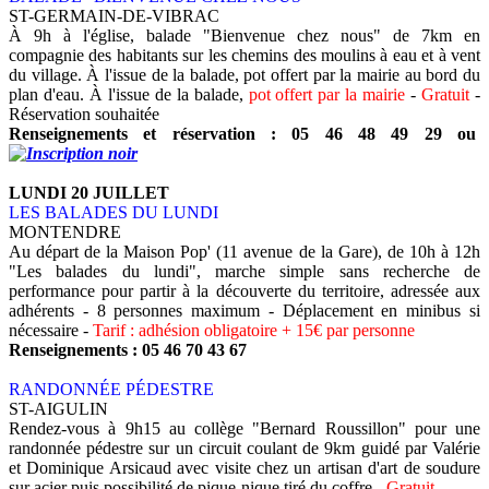
ST-GERMAIN-DE-VIBRAC
À 9h à l'église, balade "Bienvenue chez nous" de 7km en
compagnie des habitants sur les chemins des moulins à eau et à vent
du village. À l'issue de la balade, pot offert par la mairie au bord du
plan d'eau. À l'issue de la balade,
pot offert par la mairie
-
Gratuit
-
Réservation souhaitée
Renseignements et réservation : 05 46 48 49 29 ou
LUNDI 20 JUILLET
LES BALADES DU LUNDI
MONTENDRE
Au départ de la Maison Pop' (11 avenue de la Gare), de 10h à 12h
"Les balades du lundi", marche simple sans recherche de
performance pour partir à la découverte du territoire, adressée aux
adhérents - 8 personnes maximum - Déplacement en minibus si
nécessaire -
Tarif : adhésion obligatoire + 15€ par personne
Renseignements : 05 46 70 43 67
RANDONNÉE PÉDESTRE
ST-AIGULIN
Rendez-vous à 9h15 au collège "Bernard Roussillon" pour une
randonnée pédestre sur un circuit coulant de 9km guidé par Valérie
et Dominique Arsicaud avec visite chez un artisan d'art de soudure
sur acier puis possibilité de pique-nique tiré du coffre -
Gratuit