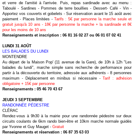
et verre de l'amitié à l'arrivée. Puis, repas sardinade avec au menu :
Taboulé - Sardines - Pommes de terre bouillies - Dessert- Café - Vin -
Apportez vos couverts et gobelets - Sur réservation avant le 15 août avec
paiement - Places limitées -
Tarifs : 5€ par personne la marche seule et
gratuit jusqu'à 10 ans - 18€ par personne la marche + la sardinade et 8€
pour les moins de 10 ans
Renseignements et inscription : 06 81 16 02 27 ou 06 01 07 02 41
LUNDI 31 AOÛT
LES BALADES DU LUNDI
MONTENDRE
Au départ de la Maison Pop' (11 avenue de la Gare), de 10h à 12h "Les
balades du lundi", marche simple sans recherche de performance pour
partir à la découverte du territoire, adressée aux adhérents - 8 personnes
maximum - Déplacement en minibus si nécessaire -
Tarif : adhésion
obligatoire + 15€ par personne
Renseignements : 05 46 70 43 67
JEUDI 3 SEPTEMBRE
RANDONNÉE PÉDESTRE
CLÉRAC
Rendez-vous à 9h30 à la mairie pour une randonnée pédestre sur deux
circuits coulants de 6km rando bien-être et 10km marche normale guidés
par Yvonne et Guy Mauget -
Gratuit
Renseignements et réservation
: 06 87 35 63 03