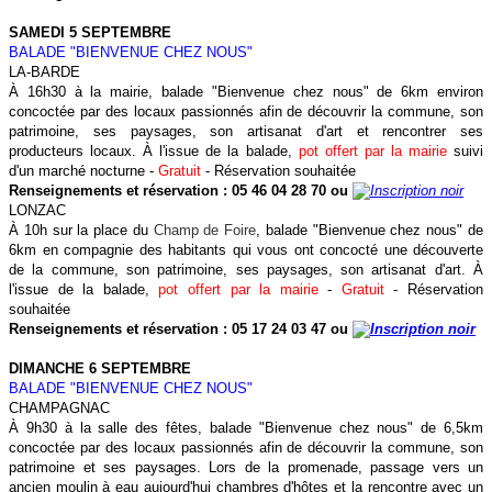
SAMEDI 5 SEPTEMBRE
BALADE "BIENVENUE CHEZ NOUS"
LA-BARDE
À 16h30 à la mairie, balade "Bienvenue chez nous" de 6km environ
concoctée par des locaux passionnés afin de découvrir la commune, son
patrimoine, ses paysages, son artisanat d'art et rencontrer ses
producteurs locaux.
À l'issue de la balade,
pot offert par la mairie
suivi
d'un marché nocturne -
Gratuit
- Réservation souhaitée
Renseignements et réservation : 05 46 04 28 70 ou
LONZAC
À 10h sur la place du
Champ de Foire
, balade "Bienvenue chez nous" de
6km en compagnie des habitants qui vous ont concocté une découverte
de la commune, son patrimoine, ses paysages, son artisanat d'art. À
l'issue de la balade,
pot offert par la mairie
-
Gratuit
- Réservation
souhaitée
Renseignements et réservation :
05 17 24 03 47
ou
DIMANCHE 6 SEPTEMBRE
BALADE "BIENVENUE CHEZ NOUS"
CHAMPAGNAC
À 9h30 à la salle des fêtes, balade "Bienvenue chez nous" de 6,5km
concoctée par des locaux passionnés afin de découvrir la commune, son
patrimoine et ses paysages. Lors de la promenade, passage vers un
ancien moulin à eau aujourd'hui chambres d'hôtes et la rencontre avec un