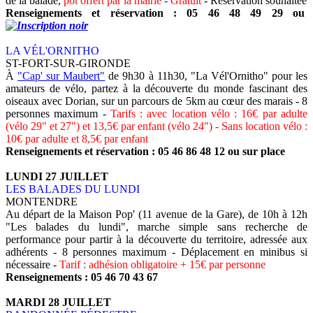
de la balade,
pot offert par la mairie
-
Gratuit
- Réservation souhaitée
Renseignements et réservation : 05 46 48 49 29 ou
LA VÉL'ORNITHO
ST-FORT-SUR-GIRONDE
À
"Cap' sur Maubert"
de 9h30 à 11h30, "La Vél'Ornitho" pour les
amateurs de vélo, partez à la découverte du monde fascinant des
oiseaux avec Dorian, sur un parcours de 5km au cœur des marais - 8
personnes maximum -
Tarifs : avec location vélo : 16€ par adulte
(vélo 29" et 27") et 13,5€ par enfant (vélo 24") - Sans location vélo :
10€ par adulte et 8,5€ par enfant
Renseignements et réservation : 05 46 86 48 12 ou sur place
LUNDI 27 JUILLET
LES BALADES DU LUNDI
MONTENDRE
Au départ de la Maison Pop' (11 avenue de la Gare), de 10h à 12h
"Les balades du lundi", marche simple sans recherche de
performance pour partir à la découverte du territoire, adressée aux
adhérents - 8 personnes maximum - Déplacement en minibus si
nécessaire -
Tarif : adhésion obligatoire + 15€ par personne
Renseignements : 05 46 70 43 67
MARDI 28 JUILLET