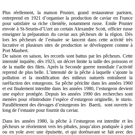
Plus réellement, la maison Prunier, grand restaurateur parisien,
entreprend en 1921 d’organiser la production de caviar en France
pour satisfaire sa riche clientèle, notamment russe. Emile Prunier
envoie à St-Seurin-d’Uzet un certain Alexandre Scott, officier russe
enseigner la préparation du caviar aux pêcheurs de la région. Dès
lors les pêcheurs de l’estuaire se lancent dans cette activité très
lucrative et plusieurs sites de production se développent comme à
Port Maubert.
De saison en saison, les records sont battus par les pêcheurs. Cette
intensité inquiète, dès 1923, un décret limite la taille des poissons et
de la maille des filets. Après la Seconde guerre mondiale l’activité
reprend de plus belle. L’intensité de la pêche à laquelle s’ajoute la
pollution et la modification des milieux naturels entraînent la
raréfaction des esturgeons. Sa pêche périclite dans les années 1960
et est finalement interdite dans les années 1980, l’esturgeon devient
une espèce protégée. Depuis les années 1990 des recherches sont
menées pour réintroduire l’espèce d’esturgeon originelle, le sturio.
Parallèlement des élevages d’esturgeons les Baerii, sont ouverts le
long de l’estuaire pour fournir du caviar.
Dans les années 1980, la pêche à l’esturgeon est interdite et les
pêcheurs se réorientent vers les pibales, jusqu’alors pratiquée à pied
ou en yole avec une épuisette, et qui dorénavant se fait avec des