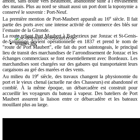
amont, sans doute vers Beaumont, abandonné suite à l’envasement
des marais. Plus au nord se situait aussi un port dont la toponymie a
conservé le souvenir : Port-Neuf.
e
La première mention de Port-Maubert apparaît au 16
siècle. Il fait
partie des ports avec une intense activité de commerce des blés sur
l’estuaire de la Gironde.
La route reliant Port Maubert à Barbezieux par Jonzac et St-Genis-
de-Saintonge devient opérationnelle en 1837 et prend le nom de
"route de Port Maubert", elle fait du port saintongeais, le principal
lieu de transit des marchandises de l’arrondissement de Jonzac et les
échanges commerciaux se font essentiellement avec Bordeaux. Les
marchandises sont chargées sur des gabares qui transportaient leurs
cargaisons au gré des marées et des vents.
e
Au milieu du 19
siècle, des travaux changent la physionomie du
port et le vieux chenal (actuelle rue des Chasseurs) est abandonné et
comblé. À la même époque, un débarcadère est construit pour
accueillir les voyageurs du bateau à vapeur. Des bateliers de Port
Maubert assurent la liaison entre ce débarcadère et les bateaux
mouillant plus au large.