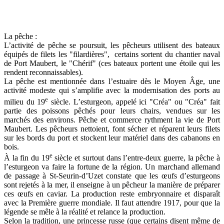
La pêche :
L’activité de pêche se poursuit, les pêcheurs utilisent des bateaux
équipés de filets les "filardières", certains sortent du chantier naval
de Port Maubert, le "Chérif" (ces bateaux portent une étoile qui les
rendent reconnaissables).
La pêche est mentionnée dans l’estuaire dès le Moyen Âge, une
activité modeste qui s’amplifie avec la modernisation des ports au
e
milieu du 19
siècle. L’esturgeon, appelé ici "Créa" ou "Créa" fait
partie des poissons pêchés pour leurs chairs, vendues sur les
marchés des environs. Pêche et commerce rythment la vie de Port
Maubert. Les pêcheurs nettoient, font sécher et réparent leurs filets
sur les bords du port et stockent leur matériel dans des cabanons en
bois.
e
À la fin du 19
siècle et surtout dans l’entre-deux guerre, la pêche à
l’esturgeon va faire la fortune de la région. Un marchand allemand
de passage à St-Seurin-d’Uzet constate que les œufs d’esturgeons
sont rejetés à la mer, il enseigne à un pêcheur la manière de préparer
ces œufs en caviar. La production reste embryonnaire et disparaît
avec la Première guerre mondiale. Il faut attendre 1917, pour que la
légende se mêle à la réalité et relance la production.
Selon la tradition, une princesse russe (que certains disent même de