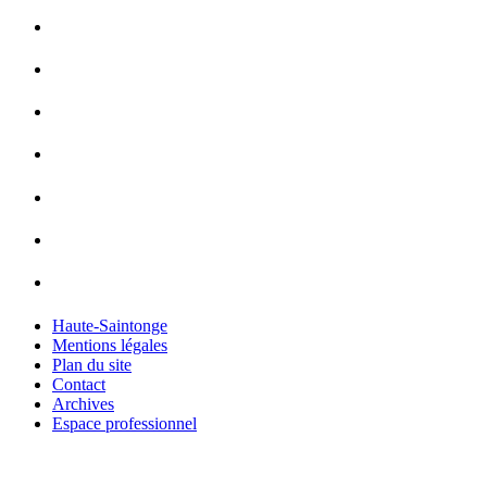
Haute-Saintonge
Mentions légales
Plan du site
Contact
Archives
Espace professionnel
loan malaysia - Apps on Google Play
loan company malaysia -
Apps on Google Play
loan provider malaysia - Apps on Google