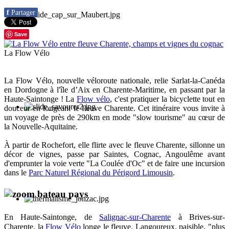
f
Partager
Save
La Flow Vélo
La Flow Vélo, nouvelle véloroute nationale, relie Sarlat-la-Canéda
en Dordogne à l'île d’Aix en Charente-Maritime, en passant par la
Haute-Saintonge ! La
Flow vélo
, c'est pratiquer la bicyclette tout en
douceur en longeant le fleuve Charente. Cet itinéraire vous invite à
un voyage de près de 290km en mode "slow tourisme" au cœur de
la Nouvelle-Aquitaine.
À partir de Rochefort, elle flirte avec le fleuve Charente, sillonne un
décor de vignes, passe par Saintes, Cognac, Angoulême avant
d'emprunter la
voie verte "La Coulée d'Oc"
et de faire une incursion
dans le
Parc Naturel Régional du Périgord Limousin
.
En Haute-Saintonge, de
Salignac-sur-Charente
à Brives-sur-
Charente, la
Flow Vélo
longe le fleuve. Langoureux, paisible, "plus