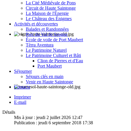
La Cité Médiévale de Pons
Circuit de Haute Saintonge
La Maison de l'Énergie
Le Château des Énigmes
Activités et découvertes
Balades et Randonnées
Parc du Val de Seugne
École de voile de Port Maubert
Tèrra Aventura
Le Patrimoine Naturel
Le Patrimoine Culturel et Bâti
Clion de Pierres et d'Eau
Port Maubert
Séjourner
Séjours clés en main
Venir en Haute Saintonge
Contacts
Imprimer
E-mail
Détails
Mis à jour : jeudi 2 juillet 2026 12:47
Publication : jeudi 6 septembre 2018 17:38