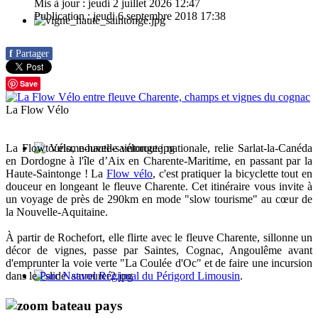
Mis à jour : jeudi 2 juillet 2026 12:47
Publication : jeudi 6 septembre 2018 17:38
f
Partager
Save
La Flow Vélo
La Flow Vélo, nouvelle véloroute nationale, relie Sarlat-la-Canéda
en Dordogne à l'île d’Aix en Charente-Maritime, en passant par la
Haute-Saintonge ! La
Flow vélo
, c'est pratiquer la bicyclette tout en
douceur en longeant le fleuve Charente. Cet itinéraire vous invite à
un voyage de près de 290km en mode "slow tourisme" au cœur de
la Nouvelle-Aquitaine.
À partir de Rochefort, elle flirte avec le fleuve Charente, sillonne un
décor de vignes, passe par Saintes, Cognac, Angoulême avant
d'emprunter la
voie verte "La Coulée d'Oc"
et de faire une incursion
dans le
Parc Naturel Régional du Périgord Limousin
.