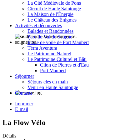
La Cité Médiévale de Pons
Circuit de Haute Saintonge
La Maison de l'Énergie
Le Château des Énigmes
Activités et découvertes
Balades et Randonnées
Parc du Val de Seugne
École de voile de Port Maubert
Tèrra Aventura
Le Patrimoine Naturel
Le Patrimoine Culturel et Bâti
Clion de Pierres et d'Eau
Port Maubert
Séjourner
Séjours clés en main
Venir en Haute Saintonge
Contacts
Imprimer
E-mail
La Flow Vélo
Détails