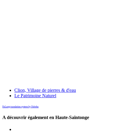
Clion, Village de pierres & d'eau
Le Patrimoine Naturel
FaLang translation system by Faboba
A découvrir également en Haute-Saintonge