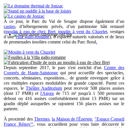
À ce jour, le Parc du Val de Seugne dispose également d’un
casino
, d’hébergements privés, d’un patrimoine bâti restauré
(
moulin à eau de chez Bret
moulin à vent du Cluzelet
, vestiges
,
d’une
villa gallo-romaine
)
, d’espaces naturels valorisés et de lieux
de promenades insolites comme celui du Parc floral
.
Depuis septembre 2017, le parc s'est enrichit d'un
Centre des
Congrès de Haute-Saintonge
qui peut accueillir des spectacles,
concerts, séminaires, expositions... de grande envergure grâce à
ces multiples espaces modulables de grande capacité. Parmi ces
espaces, le
Théâtre Auditorium
peut recevoir 508 places assises
(dont 17 PMR) et
l'Agora
d
e 715 m
²
jusqu'à 1 500 personnes
debout ou 416 assises confortablement (dont 13 PMR) sur un
gradin déplié auxquelles se rajoutent 156 places assises sur le
parterre.
À proximité des
Thermes
la Maison de l'Énergie
"Espace Conseil
,
,
France Rénov'"
,
vous accueillent pour vous faire découvrir le