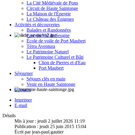
La Cité Médiévale de Pons
Circuit de Haute Saintonge
La Maison de l'Énergie
Le Château des Énigmes
Activités et découvertes
Balades et Randonnées
Parc du Val de Seugne
École de voile de Port Maubert
Tèrra Aventura
Le Patrimoine Naturel
Le Patrimoine Culturel et Bâti
Clion de Pierres et d'Eau
Port Maubert
Séjourner
Séjours clés en main
Venir en Haute Saintonge
Contacts
Imprimer
E-mail
Détails
Mis à jour : jeudi 2 juillet 2026 11:19
Publication : jeudi 25 juin 2015 15:04
Écrit par jean-paul.gautier