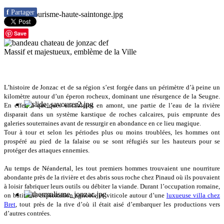
f
Partager
Save
Massif et majestueux, emblème de la Ville
L’histoire de Jonzac et de sa région s’est forgée dans un périmètre d’à peine un
kilomètre autour d’un éperon rocheux, dominant une résurgence de la Seugne.
En effet, à quelques encablures en amont, une partie de l’eau de la rivière
disparait dans un système karstique de roches calcaires, puis emprunte des
galeries souterraines avant de ressurgir en abondance en ce lieu magique.
Tour à tour et selon les périodes plus ou moins troublées, les hommes ont
prospéré au pied de la falaise ou se sont réfugiés sur les hauteurs pour se
protéger des attaques ennemies.
Au temps de Néandertal, les tout premiers hommes trouvaient une nourriture
abondante près de la rivière et des abris sous roche chez Pinaud où ils pouvaient
à loisir fabriquer leurs outils ou débiter la viande. Durant l’occupation romaine,
on bâtit une exploitation agricole et viticole autour d’une
luxueuse villa chez
Bret
, tout près de la rive d’où il était aisé d’embarquer les productions vers
d’autres contrées.