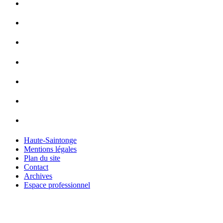
Haute-Saintonge
Mentions légales
Plan du site
Contact
Archives
Espace professionnel
loan malaysia - Apps on Google Play
loan company malaysia -
Apps on Google Play
loan provider malaysia - Apps on Google
Play
loan application malaysia - Apps on Google Play
loan approval