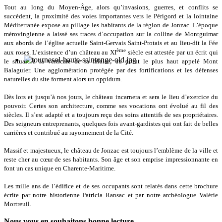
Tout au long du Moyen-Âge, alors qu’invasions, guerres, et conflits se
succèdent, la proximité des voies importantes vers le Périgord et la lointaine
Méditerranée expose au pillage les habitants de la région de Jonzac. L’époque
mérovingienne a laissé ses traces d’occupation sur la colline de Montguimar
aux abords de l’église actuelle Saint-Gervais Saint-Protais et au lieu-dit la Fée
ème
aux roses. L’existence d’un château au XI
siècle est attestée par un écrit qui
le situait à la verticale de la falaise, au point le plus haut appelé Mont
Balaguier. Une agglomération protégée par des fortifications et les défenses
naturelles du site forment alors un oppidum.
Dès lors et jusqu’à nos jours, le château incarnera et sera le lieu d’exercice du
pouvoir. Certes son architecture, comme ses vocations ont évolué au fil des
siècles. Il s’est adapté et a toujours reçu des soins attentifs de ses propriétaires.
Des seigneurs entreprenants, quelques fois avant-gardistes qui ont fait de belles
carrières et contribué au rayonnement de la Cité.
Massif et majestueux, le château de Jonzac est toujours l’emblème de la ville et
reste cher au cœur de ses habitants. Son âge et son emprise impressionnante en
font un cas unique en Charente-Maritime.
Les mille ans de l’édifice et de ses occupants sont relatés dans cette brochure
écrite par notre historienne Patricia Ransac et par notre archéologue Valérie
Mortreuil.
Nous vous en
souhaitons
bonne lecture.