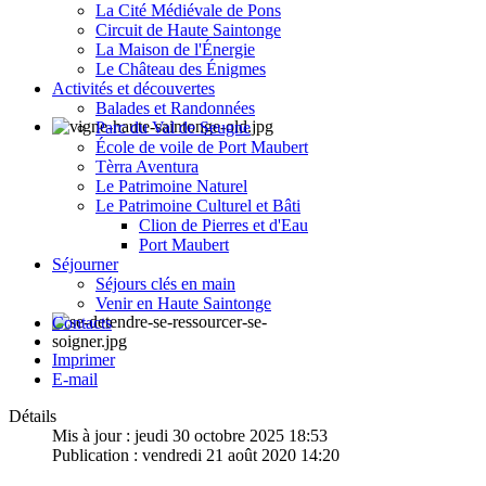
La Cité Médiévale de Pons
Circuit de Haute Saintonge
La Maison de l'Énergie
Le Château des Énigmes
Activités et découvertes
Balades et Randonnées
Parc du Val de Seugne
École de voile de Port Maubert
Tèrra Aventura
Le Patrimoine Naturel
Le Patrimoine Culturel et Bâti
Clion de Pierres et d'Eau
Port Maubert
Séjourner
Séjours clés en main
Venir en Haute Saintonge
Contacts
Imprimer
E-mail
Détails
Mis à jour : jeudi 30 octobre 2025 18:53
Publication : vendredi 21 août 2020 14:20