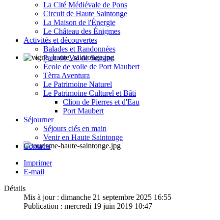
La Cité Médiévale de Pons
Circuit de Haute Saintonge
La Maison de l'Énergie
Le Château des Énigmes
Activités et découvertes
Balades et Randonnées
Parc du Val de Seugne
École de voile de Port Maubert
Tèrra Aventura
Le Patrimoine Naturel
Le Patrimoine Culturel et Bâti
Clion de Pierres et d'Eau
Port Maubert
Séjourner
Séjours clés en main
Venir en Haute Saintonge
Contacts
Imprimer
E-mail
Détails
Mis à jour : dimanche 21 septembre 2025 16:55
Publication : mercredi 19 juin 2019 10:47