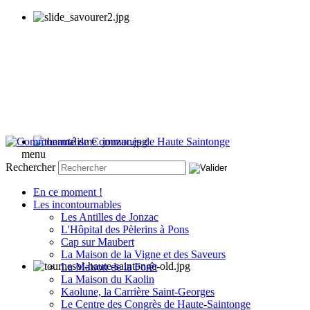
menu
Rechercher
En ce moment !
Les incontournables
Les Antilles de Jonzac
L'Hôpital des Pèlerins à Pons
Cap sur Maubert
La Maison de la Vigne et des Saveurs
La Maison de la Forêt
La Maison du Kaolin
Kaolune, la Carrière Saint-Georges
Le Centre des Congrès de Haute-Saintonge